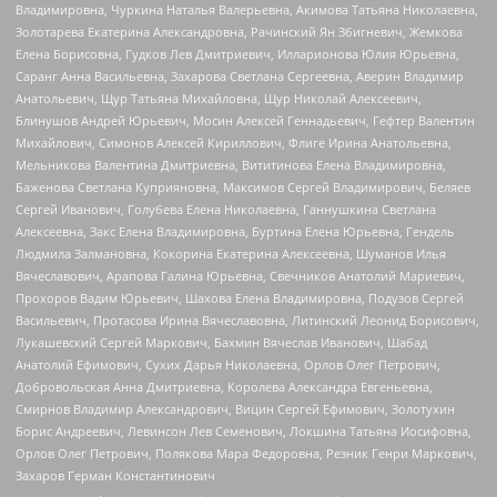
Владимировна, Чуркина Наталья Валерьевна, Акимова Татьяна Николаевна,
Золотарева Екатерина Александровна, Рачинский Ян Збигневич, Жемкова
Елена Борисовна, Гудков Лев Дмитриевич, Илларионова Юлия Юрьевна,
Саранг Анна Васильевна, Захарова Светлана Сергеевна, Аверин Владимир
Анатольевич, Щур Татьяна Михайловна, Щур Николай Алексеевич,
Блинушов Андрей Юрьевич, Мосин Алексей Геннадьевич, Гефтер Валентин
Михайлович, Симонов Алексей Кириллович, Флиге Ирина Анатольевна,
Мельникова Валентина Дмитриевна, Вититинова Елена Владимировна,
Баженова Светлана Куприяновна, Максимов Сергей Владимирович, Беляев
Сергей Иванович, Голубева Елена Николаевна, Ганнушкина Светлана
Алексеевна, Закс Елена Владимировна, Буртина Елена Юрьевна, Гендель
Людмила Залмановна, Кокорина Екатерина Алексеевна, Шуманов Илья
Вячеславович, Арапова Галина Юрьевна, Свечников Анатолий Мариевич,
Прохоров Вадим Юрьевич, Шахова Елена Владимировна, Подузов Сергей
Васильевич, Протасова Ирина Вячеславовна, Литинский Леонид Борисович,
Лукашевский Сергей Маркович, Бахмин Вячеслав Иванович, Шабад
Анатолий Ефимович, Сухих Дарья Николаевна, Орлов Олег Петрович,
Добровольская Анна Дмитриевна, Королева Александра Евгеньевна,
Смирнов Владимир Александрович, Вицин Сергей Ефимович, Золотухин
Борис Андреевич, Левинсон Лев Семенович, Локшина Татьяна Иосифовна,
Орлов Олег Петрович, Полякова Мара Федоровна, Резник Генри Маркович,
Захаров Герман Константинович