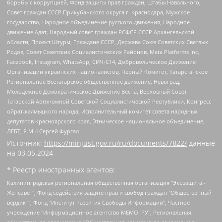
борьбы с коррупцией, Фонд защиты прав граждан, Штабы Навального,
Совет граждан СССР Прикубанского округа г. Краснодара, Мужское
государство, Народное объединение русского движения, Народное
движение Адат, Народный совет граждан РСФСР СССР Архангельской
области, Проект Штурм, Граждане СССР, Держава Союз Советских Светлых
Родов, Совет Советских Социалистических Районов, Meta Platforms Inc,
Facebook, Instagram, WhatsApp, СИЧ-С14, Добровольческое Движение
Организации украинских националистов, Черный Комитет, Татарстанское
Региональное Всетатарское общественное движение, Невоград,
Молодежное Демократическое Движение Весна, Верховный Совет
Татарской Автономной Советской Социалистической Республики, Конгресс
ойрат-калмыцкого народа, Исполнительный комитет совета народных
депутатов Красноярского края, Этническое национальное объединение,
ЛГБТ, Я.МЫ Сергей Фургал
Источник:
https://minjust.gov.ru/ru/documents/7822/
данные
на
03.05.2024
* Реестр иностранных агентов:
Калининградская региональная общественная организация "Экозащита!-Женсовет", Фонд содействия защите прав и свобод граждан "Общественный вердикт", Фонд "Институт Развития Свободы Информации", Частное учреждение "Информационное агентство МЕМО. РУ", Региональная общественная организация "Общественная комиссия по сохранению наследия академика Сахарова", Фонд поддержки свободы прессы, Санкт-Петербургская общественная правозащитная организация "Гражданский контроль", Межрегиональная общественная организация "Информационно-просветительский центр "Мемориал", Региональный Фонд "Центр Защиты Прав Средств Массовой Информации", с 05.12.2023 Фонд "Центр Защиты Прав Средств массовой информации", Региональная общественная благотворительная организация помощи беженцам и мигрантам "Гражданское содействие", Негосударственное образовательное учреждение дополнительного профессионального образования (повышение квалификации) специалистов "АКАДЕМИЯ ПО ПРАВАМ ЧЕЛОВЕКА", Свердловская региональная общественная организация "Сутяжник", Автономная некоммерческая организация "Центр независимых социологических исследований", Союз общественных объединений "Российский исследовательский центр по правам человека", Региональное общественное учреждение научно-информационный центр "МЕМОРИАЛ", Некоммерческая организация "Фонд защиты гласности", Автономная некоммерческая организация "Институт прав человека", Городская общественная организация "Екатеринбургское общество "МЕМОРИАЛ", Городская общественная организация "Рязанское историко-просветительское и правозащитное общество "Мемориал" (Рязанский Мемориал), Челябинский региональный орган общественной самодеятельности – женское общественное объединение "Женщины Евразии", Челябинский региональный орган общественной самодеятельности "Уральская правозащитная группа", Фонд содействия защите здоровья и социальной справедливости имени Андрея Рылькова, Автономная Некоммерческая Организация "Аналитический Центр Юрия Левады", Автономная некоммерческая организация социальной поддержки населения "Проект Апрель", Региональная общественная организация помощи женщинам и детям, находящимся в кризисной ситуации "Информационно-методический центр "Анна", Фонд содействия развитию массовых коммуникаций и правовому просвещению "Так-так-Так", Фонд содействия устойчивому развитию "Серебряная тайга", Свердловский региональный общественный фонд социальных проектов "Новое время", "Idel.Реалии", Кавказ.Реалии, Крым.Реалии, Телеканал Настоящее Время, Татаро-башкирская служба Радио Свобода (Azatliq Radiosi), Радио Свободная Европа/Радио Свобода (PCE/PC), "Сибирь.Реалии", "Фактограф", Благотворительный фонд помощи осужденным и их семьям, Автономная некоммерческая организация "Институт глобализации и социальных движений", Фонд "В защиту прав заключенных", Частное учреждение "Центр поддержки и содействия развитию средств массовой информации", Пензенский региональный общественный благотворительный фонд "Гражданский союз", "Север.Реалии", Некоммерческая организация Фонд "Правовая инициатива", Общество с ограниченной ответственностью "Радио Свободная Европа/Радио Свобода", Чешское информационное агентство "MEDIUM-ORIENT", Красноярская региональная общественная организация "Мы против СПИДа", Камалягин Денис Николаевич, Маркелов Сергей Евгеньевич, Пономарев Лев Александрович, Савицкая Людмила Алексеевна, Автономная некоммерческая организация "Центр по работе с проблемой насилия "НАСИЛИЮ.НЕТ", Межрегиональный профессиональный союз работников здравоохранения "Альянс врачей", Юридическое лицо, зарегистрированное в Латвийской Республике, SIA "Medusa Project" (регистрационный номер 40103797863, дата регистрации 10.06.2014), Некоммерческая организация "Фонд по борьбе с коррупцией", Автономная некоммерческая организация "Институт права и публичной политики", Баданин Роман Сергеевич, Гликин Максим Александрович, Железнова Мария Михайловна, Лукьянова Юлия Сергеевна, Маетная Елизавета Витальевна, Маняхин Петр Борисович, Чуракова Ольга Владимировна, Ярош Юлия Петровна, Юридическое лицо "The Insider SIA", зарегистрированное в Риге, Латвийская Республика (дата регистрации 26.06.2015), являющееся администратором доменного имени интернет-издания "The Insider SIA", https://theins.ru, Постернак Алексей Евгеньевич, Рубин Михаил Аркадьевич, Анин Роман Александрович, Юридическое лицо Istories fonds, зарегистрированное в Латвийской Республике (регистрационный номер 50008295751, дата регистрации 24.02.2020), Великовский Дмитрий Александрович, Долинина Ирина Николаевна, Мароховская Алеся Алексеевна, Шлейнов Роман Юрьевич, Шмагун Олеся Валентиновна, Общество с ограниченной ответственностью "Альтаир 2021", Общество с ограниченной ответственностью "Вега 2021", Общество с ограниченной ответственностью "Главный редактор 2021", Общество с ограниченной ответственностью "Ромашки монолит", Важенков Артем Валерьевич, Ивановская областная общественная организация "Центр гендерных исследований", Гурман Юрий Альбертович, Медиапроект "ОВД-Инфо", Егоров Владимир Владимирович, Жилинский Владимир Александрович, Общество с ограниченной ответственностью "ЗП", Иванова София Юрьевна, Карезина Инна Павловна, Кильтау Екатерина Викторовна, Петров Алексей Викторович, Пискунов Сергей Евгеньевич, Смирнов Сергей Сергеевич, Тихонов Михаил Сергеевич, Общество с ограниченной ответственностью "ЖУРНАЛИСТ-ИНОСТРАННЫЙ АГЕНТ", Арапова Галина Юрьевна, Вольтская Татьяна Анатольевна, Американская компания "Mason G.E.S. Anonymous Foundation" (США), являющаяся владельцем интернет-издания https://mnews.world/, Компания "Stichting Bellingcat", зарегистрированная в Нидерландах (дата регистрации 11.07.2018), Захаров Андрей Вячеславович, Клепиковская Екатерина Дмитриевна, Общество с ограниченной ответственностью "МЕМО", Перл Роман Александрович, Симонов Евгений Алексеевич, Соловьева Елена Анатольевна, Сотников Даниил Владимирович, Сурначева Елизавета Дмитриевна, Автономная некоммерческая организация по защите прав человека и информированию населения "Якутия – Наше Мнение", Общество с ограниченной ответственностью "Москоу диджитал медиа", с 26.01.2023 Общество с ограниченной ответственностью "Чайка Белые сады", Ветошкина Валерия Валерьевна, Заговора Максим Александрович, Межрегиональное общественное движение "Российская ЛГБТ - сеть", Оленичев Максим Владимирович, Павлов Иван Юрьевич, Скворцова Елена Сергеевна, Общество с ограниченной ответственностью "Как бы инагент", Кочетков Игорь Викторович, Общество с ограниченной ответственностью "Честные выборы", Еланчик Олег Александрович, Общество с ограниченной ответственностью "Нобелевский призыв", Гималова Регина Эмилевна, Григорьев Андрей Валерьевич, Григорьева Алина Александровна, Ассоциация по содействию защите прав призывников, альтернативнослужащих и военнослужащих "Правозащитная группа "Гражданин.Армия.Право", Хисамова Регина Фаритовна, Автономная некоммерческая организация по реализации социально-правовых программ "Лилит", Дальневосточное общественное движение "Маяк", Санкт-Петербургская ЛГБТ-инициативная группа "Выход", Инициативная группа ЛГБТ+ "Реверс", Алексеев Андрей Викторович, Бекбулатова Таисия Львовна, Беляев Иван Михайлович, Владыкина Елена Сергеевна, Гельман Марат Александрович, Никульшина Вероника Юрьевна, Толоконникова Надежда Андреевна, Шендерович Виктор Анатольевич, Общество с ограниченной ответственностью "Данное сообщение", Общество с ограниченной ответственностью Издательский дом "Новая глава", Айнбиндер Александра Александровна, Московский комьюнити-центр для ЛГБТ+инициатив, Благотворительный фонд развития филантропии, Deutsche Welle (Германия, Kurt-Schumacher-Strasse 3, 53113 Bonn), Борзунова Мария Михайловна, Воробьев Виктор Викторович, Голубева Анна Львовна, Константинова Алла Михайловна, Малкова Ирина Владимировна, Мурадов Мурад Абдулгалимович, Осетинская Елизавета Николаевна, Понасенков Евгений Николаевич, Ганапольский Матвей Юрьевич, Киселев Евгений Алексеевич, Борухович Ирина Григорьевна, Дремин Иван Тимофеевич, Дубровский Дмитрий Викторович, Красноярская региональная общественная организация поддержки и развития альтернативных образовательных технологий и межкультурных коммуникаций "ИНТЕРРА", Маяковская Екатерина Алексеевна, Фейгин Марк Захарович, Филимонов Андрей Викторович, Дзугкоева Регина Николаевна, Доброхотов Роман Александрович, Дудь Юрий Александрович, Елкин Сергей Владимирович, Кругликов Кирилл Игоревич, Сабунаева Мария Леонидовна, Семенов Алексей Владимирович, Шаинян Карен Багратович, Шульман Екатерина Михайловна, Асафьев Артур Валерьевич, Вахштайн Виктор Семенович, Венедиктов Алексей Алексеевич, Лушникова Екатерина Евгеньевна, Волков Леонид Михайлович, Невзоров Александр Глебович, Пархоменко Сергей Борисович, Сироткин Ярослав Николаевич, Кара-Мурза Владимир Владимирович, Баранова Наталья Владимировна, Гозман Леонид Яковлевич, Кагарлицкий Борис Юльевич, Климарев Михаил Валерьевич, Милов Владимир Станиславович, Автономная некоммерческая организация Краснодарский центр современного искусства "Типография", Моргенштерн Алишер Тагирович, Соболь Любовь Эдуардовна, Общество с ограниченной ответственностью "ЛИЗА НОРМ", Каспаров Гарри Кимович, Ходорковский Михаил Борисович, Общество с ограниченной ответственностью "Апрельские тезисы", Данилович Ирина Брониславовна, Кашин Олег Владимирович, Петров Николай Владимирович, Пивоваров Алексей Владимирович, Соколов Михаил Владимирович, Цветкова Юлия Владимировна, Чичваркин Евгений Александрович, Комитет против пыток/Команда против пыток, Общество с ограниченной ответственностью "Первый научный", Общество с ограниченной ответственностью "Вертолет и ко", Белоцерковская Вероника Борисовна, Кац Максим Евгеньевич, Лазарева Татьяна Юрьевна, Шаведдинов Руслан Табризович, Яшин Илья Валерьевич, Общество с ограниченной ответственностью "Иноагент ААВ", Алешковский Дмитрий Петрович, Альбац Евгения Марковна, Быков Дмитрий Львович, Галямина Юлия Евгеньевна, Лойко Сергей Леонидович, Мартынов Кирилл Константинович, Медведев Сергей Александрович, Крашенинников Федор Геннадиевич, Гордеева Катерина Вл