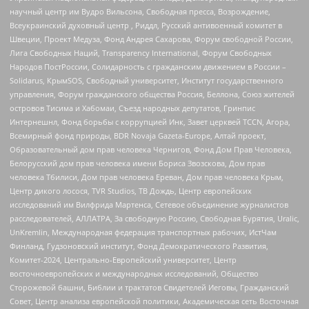
научный центр им Вудро Вильсона, Свободная пресса, Возрождение,
Всеукраинский духовный центр , Риддл, Русский антивоенный комитет в
Швеции, Проект Медуза, Фонд Андрея Сахарова, Форум свободной России,
Лига Свободных Наций, Transparеncy International, Форум Свободных
Народов ПостРоссии, Солидарность с гражданским движением в России –
Solidarus, КрымSOS, Свободный университет, Институт государственного
управления, Форум гражданского общества Россия, Беллона, Союз жителей
островов Тисима и Хабомаи, Съезд народных депутатов, Гринпис
Интернешнл, Фонд борьбы с коррупцией Инк, Завет церквей TCCN, Агора,
Всемирный фонд природы, BDR Novaja Gazeta-Europe, Алтай проект,
Образовательный дом прав человека Чернигов, Фонд Дом Прав Человека,
Белорусский дом прав человека имени Бориса Звозскова, Дом прав
человека Тбилиси, Дом прав человека Ереван, Дом прав человека Крым,
Центр дикого лосося, TVR Studios, ТВ Дождь, Центр европейских
исследований им Вилфрида Мартенса, Сетевое объединение журналистов
расследователей, АЛЛАТРА, За свободную Россию, Свободная Бурятия, Uralic,
UnKremlin, Международная федерация транспортных рабочих, ИстЧам
Финланд, Гудзоновский институт, Фонд Демократического Развития,
Комитет-2024, Центрально-Европейский университет, Центр
восточноевропейских и международных исследований, Общество
Сторожевой башни, Библии и трактатов Свидетелей Иеговы, Гражданский
Совет, Центр анализа европейской политики, Академическая сеть Восточная