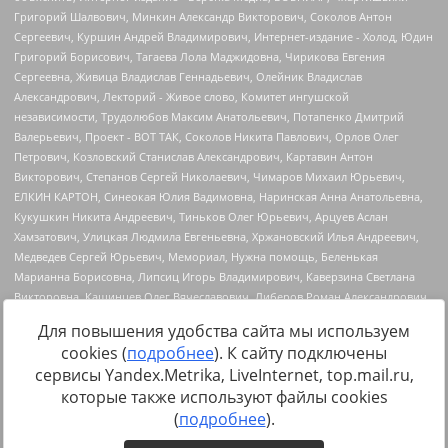
Для повышения удобства сайта мы используем
cookies (
подробнее
). К сайту подключены
сервисы Yandex.Metrika, LiveInternet, top.mail.ru,
Источник:
https://minjust.gov.ru/uploaded/files/reestr-
которые также используют файлы cookies
inostrannyih-agentov-22-03-2024.pdf
данные на
22.03.2024
(
подробнее
).