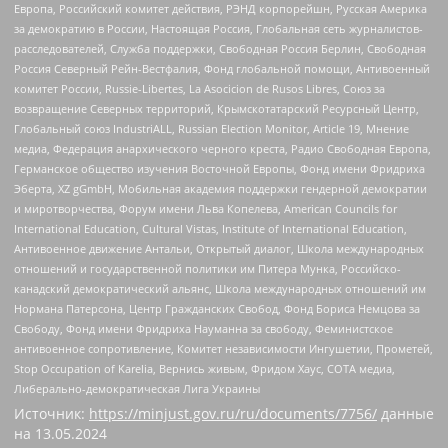
Европа, Российский комитет действия, РЭНД корпорейшн, Русская Америка
за демократию в России, Настоящая Россия, Глобальная сеть журналистов-
расследователей, Служба поддержки, Свободная Россия Берлин, Свободная
Россия Северный Рейн-Вестфалия, Фонд глобальной помощи, Антивоенный
комитет России, Russie-Libertes, La Asocicion de Rusos Libres, Союз за
возвращение Северных территорий, Крымскотатарский Ресурсный Центр,
Глобальный союз IndustriALL, Russian Election Monitor, Article 19, Мнение
медиа, Федерация анархического черного креста, Радио Свободная Европа,
Германское общество изучения Восточной Европы, Фонд имени Фридриха
Эберта, XZ gGmbH, Мобильная академия поддержки гендерной демократии
и миротворчества, Форум имени Льва Копелева, American Councils for
International Education, Cultural Vistas, Institute of International Education,
Антивоенное движение Антальи, Открытый диалог, Школа международных
отношений и государственной политики им Питера Мунка, Российско-
канадский демократический альянс, Школа международных отношений им
Нормана Патерсона, Центр Гражданских Свобод, Фонд Бориса Немцова за
Свободу, Фонд имени Фридриха Науманна за свободу, Феминистское
антивоенное сопротивление, Комитет независимости Ингушетии, Прометей,
Stop Occupation of Karelia, Вернись живым, Фридом Хаус, СОТА медиа,
Либерально-демократическая Лига Украины
Источник:
https://minjust.gov.ru/ru/documents/7756/
данные
на
13.05.2024