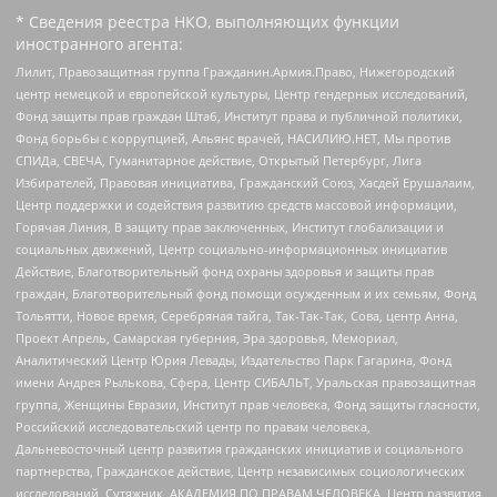
* Сведения реестра НКО, выполняющих функции
иностранного агента:
Лилит, Правозащитная группа Гражданин.Армия.Право, Нижегородский
центр немецкой и европейской культуры, Центр гендерных исследований,
Фонд защиты прав граждан Штаб, Институт права и публичной политики,
Фонд борьбы с коррупцией, Альянс врачей, НАСИЛИЮ.НЕТ, Мы против
СПИДа, СВЕЧА, Гуманитарное действие, Открытый Петербург, Лига
Избирателей, Правовая инициатива, Гражданский Союз, Хасдей Ерушалаим,
Центр поддержки и содействия развитию средств массовой информации,
Горячая Линия, В защиту прав заключенных, Институт глобализации и
социальных движений, Центр социально-информационных инициатив
Действие, Благотворительный фонд охраны здоровья и защиты прав
граждан, Благотворительный фонд помощи осужденным и их семьям, Фонд
Тольятти, Новое время, Серебряная тайга, Так-Так-Так, Сова, центр Анна,
Проект Апрель, Самарская губерния, Эра здоровья, Мемориал,
Аналитический Центр Юрия Левады, Издательство Парк Гагарина, Фонд
имени Андрея Рылькова, Сфера, Центр СИБАЛЬТ, Уральская правозащитная
группа, Женщины Евразии, Институт прав человека, Фонд защиты гласности,
Российский исследовательский центр по правам человека,
Дальневосточный центр развития гражданских инициатив и социального
партнерства, Гражданское действие, Центр независимых социологических
исследований, Сутяжник, АКАДЕМИЯ ПО ПРАВАМ ЧЕЛОВЕКА, Центр развития