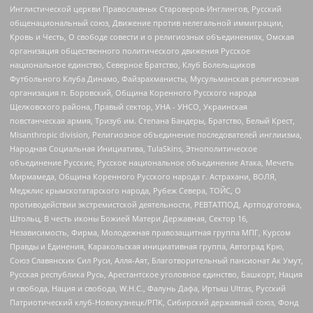
Инглистической церкви Православных Староверов-Инглингов, Русский
общенациональный союз, Движение против нелегальной иммиграции,
Кровь и Честь, О свободе совести и о религиозных объединениях, Омская
организация общественного политического движения Русское
национальное единство, Северное Братство, Клуб Болельщиков
Футбольного Клуба Динамо, Файзрахманисты, Мусульманская религиозная
организация п. Боровский, Община Коренного Русского народа
Щелковского района, Правый сектор, УНА - УНСО, Украинская
повстанческая армия, Тризуб им. Степана Бандеры, Братство, Белый Крест,
Misanthropic division, Религиозное объединение последователей инглиизма,
Народная Социальная Инициатива, TulaSkins, Этнополитическое
объединение Русские, Русское национальное объединение Атака, Мечеть
Мирмамеда, Община Коренного Русского народа г. Астрахани, ВОЛЯ,
Меджлис крымскотатарского народа, Рубеж Севера, ТОЙС, О
противодействии экстремистской деятельности, РЕВТАТПОД, Артподготовка,
Штольц, В честь иконы Божией Матери Державная, Сектор 16,
Независимость, Фирма, Молодежная правозащитная группа МПГ, Курсом
Правды и Единения, Каракольская инициативная группа, Автоград Крю,
Союз Славянских Сил Руси, Алля-Аят, Благотворительный пансионат Ак Умут,
Русская республика Русь, Арестантское уголовное единство, Башкорт, Нация
и свобода, Нация и свобода, W.H.С., Фалунь Дафа, Иртыш Ultras, Русский
Патриотический клуб-Новокузнецк/РПК, Сибирский державный союз, Фонд