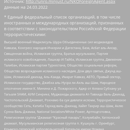
Источник:
http://unro.minjust.ru/NKOForeignAgent.aspx
данные на
24.03.2022
* Единый федеральный список организаций, в том числе
иностранных и международных организаций, признанных
в соответствии с законодательством Российской Федерации
террористическими:
Высший военный Маджлисуль Шура Объединенных сил моджахедов
Кавказа, Конгресс народов Ичкерии и Дагестана, База, Асбат аль-Ансар,
Священная война, Исламская группа, Братья-мусульмане, Партия
исламского освобождения, Лашкар-И-Тайба, Исламская группа, Движение
Талибан, Исламская партия Туркестана, Общество социальных реформ,
Общество возрождения исламского наследия, Дом двух святых, Джунд аш-
Шам, Исламский джихад, Аль-Каида, Имарат Кавказ, АБТО, Правый сектор,
Исламское государство, Джабха аль-Нусра ли-Ахль аш-Шам, Народное
ополчение имени К. Минина и Д. Пожарского, Аджр от Аллаха Субхану уа
Тагьаля SHAM, АУМ Синрике, Муджахеды джамаата Ат-Тавхида Валь-Джихад,
Чистопольский Джамаат, Рохнамо ба суи давлати исломи, Террористическое
сообщество Сеть, Катиба Таухид валь-Джихад, Хайят Тахрир аш-Шам, Ахлю
Сунна Валь Джамаа, National Socialism/White Power, Артподготовка,
Религиозная группа “Джамаат “Красный пахарь”, Колумбайн, Хатлонский
джамаат, Мусульманская религиозная группа п. Кушкуль г. Оренбург,
Крымско-татарский добровольческий батальон имени Номана