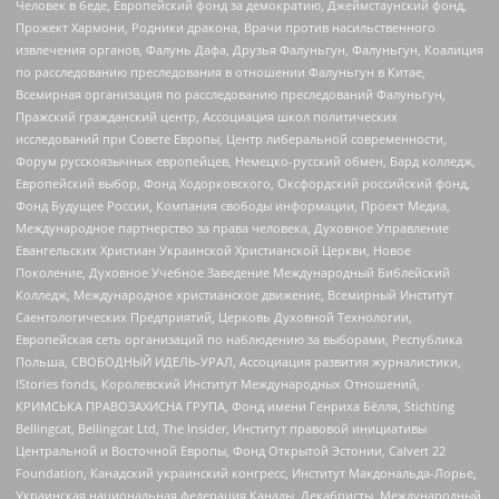
Человек в беде, Европейский фонд за демократию, Джеймстаунский фонд,
Прожект Хармони, Родники дракона, Врачи против насильственного
извлечения органов, Фалунь Дафа, Друзья Фалуньгун, Фалуньгун, Коалиция
по расследованию преследования в отношении Фалуньгун в Китае,
Всемирная организация по расследованию преследований Фалуньгун,
Пражский гражданский центр, Ассоциация школ политических
исследований при Совете Европы, Центр либеральной современности,
Форум русскоязычных европейцев, Немецко-русский обмен, Бард колледж,
Европейский выбор, Фонд Ходорковского, Оксфордский российский фонд,
Фонд Будущее России, Компания свободы информации, Проект Медиа,
Международное партнерство за права человека, Духовное Управление
Евангельских Христиан Украинской Христианской Церкви, Новое
Поколение, Духовное Учебное Заведение Международный Библейский
Колледж, Международное христианское движение, Всемирный Институт
Саентологических Предприятий, Церковь Духовной Технологии,
Европейская сеть организаций по наблюдению за выборами, Республика
Польша, СВОБОДНЫЙ ИДЕЛЬ-УРАЛ, Ассоциация развития журналистики,
IStories fonds, Королевский Институт Международных Отношений,
КРИМСЬКА ПРАВОЗАХИСНА ГРУПА, Фонд имени Генриха Бёлля, Stichting
Bellingcat, Bellingcat Ltd, The Insider, Институт правовой инициативы
Центральной и Восточной Европы, Фонд Открытой Эстонии, Calvert 22
Foundation, Канадский украинский конгресс, Институт Макдональда-Лорье,
Украинская национальная федерация Канады, Декабристы, Международный