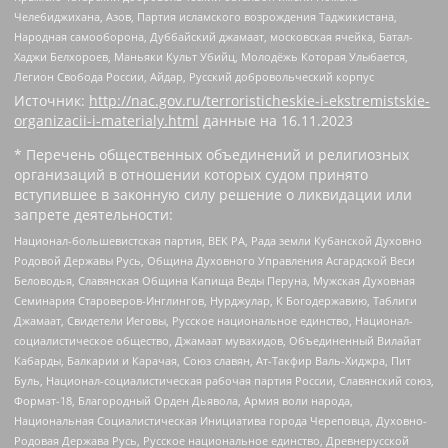
Челебиджихана, Азов, Партия исламского возрождения Таджикистана,
Народная самооборона, Дуббайский джамаат, московская ячейка, Батал-
Хаджи Белхороев, Маньяки Культ Убийц, Молодёжь Которая Улыбается,
Легион Свобода России, Айдар, Русский добровольческий корпус
Источник:
http://nac.gov.ru/terroristicheskie-i-ekstremistskie-
organizacii-i-materialy.html
данные на
16.11.2023
* Перечень общественных объединений и религиозных
организаций в отношении которых судом принято
вступившее в законную силу решение о ликвидации или
запрете деятельности:
Национал-большевистская партия, ВЕК РА, Рада земли Кубанской Духовно
Родовой Державы Русь, Община Духовного Управления Асгардской Веси
Беловодья, Славянская Община Капища Веды Перуна, Мужская Духовная
Семинария Староверов-Инглингов, Нурджулар, К Богодержавию, Таблиги
Джамаат, Свидетели Иеговы, Русское национальное единство, Национал-
социалистическое общество, Джамаат мувахидов, Объединенный Вилайат
Кабарды, Балкарии и Карачая, Союз славян, Ат-Такфир Валь-Хиджра, Пит
Буль, Национал-социалистическая рабочая партия России, Славянский союз,
Формат-18, Благородный Орден Дьявола, Армия воли народа,
Национальная Социалистическая Инициатива города Череповца, Духовно-
Родовая Держава Русь, Русское национальное единство, Древнерусской