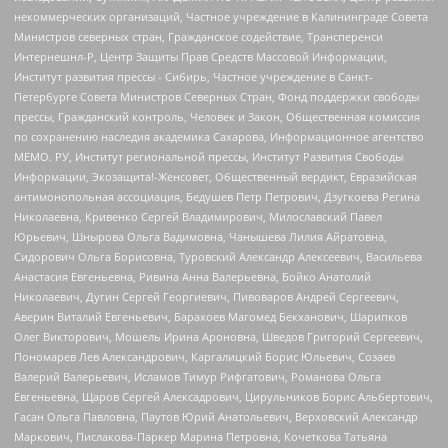
некоммерческих организаций, Частное учреждение в Калининграде Совета
Министров северных стран, Гражданское содействие, Трансперенси
Интернешнл-Р, Центр Защиты Прав Средств Массовой Информации,
Институт развития прессы - Сибирь, Частное учреждение в Санкт-
Петербурге Совета Министров Северных Стран, Фонд поддержки свободы
прессы, Гражданский контроль, Человек и Закон, Общественная комиссия
по сохранению наследия академика Сахарова, Информационное агентство
МЕМО. РУ, Институт региональной прессы, Институт Развития Свободы
Информации, Экозащита!-Женсовет, Общественный вердикт, Евразийская
антимонопольная ассоциация, Бедушев Петр Петрович, Дзугкоева Регина
Николаевна, Кривенко Сергей Владимирович, Милославский Павел
Юрьевич, Шнырова Ольга Вадимовна, Чанышева Лилия Айратовна,
Сидорович Ольга Борисовна, Туровский Александр Алексеевич, Васильева
Анастасия Евгеньевна, Ривина Анна Валерьевна, Бойко Анатолий
Николаевич, Дугин Сергей Георгиевич, Пивоваров Андрей Сергеевич,
Аверин Виталий Евгеньевич, Барахоев Магомед Бекханович, Шарипков
Олег Викторович, Мошель Ирина Ароновна, Шведов Григорий Сергеевич,
Пономарев Лев Александрович, Каргалицкий Борис Юльевич, Созаев
Валерий Валерьевич, Исламов Тимур Рифгатович, Романова Ольга
Евгеньевна, Щаров Сергей Алексадрович, Цирульников Борис Альбертович,
Гасан Ольга Павловна, Паутов Юрий Анатольевич, Верховский Александр
Маркович, Пислакова-Паркер Марина Петровна, Кочеткова Татьяна