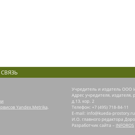
 СВЯЗЬ
Учредитель и издатель ООО 
Адрес учредителя, издателя, р
зи
д.13, кор. 2
рвисов Yandex.Metrika,
Телефон: +7 (495) 718-84-11
E-mail: info@kueda-prostory.ru
И.О. главного редактора Доро
Разработчик сайта –
INFOROS