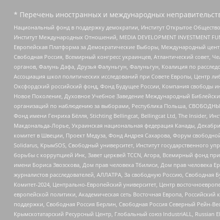
* Перечень иностранных и международных неправительств
Национальный фонд в поддержку демократии, Институт Открытое Общество
Институт Международных Отношений, MEDIA DEVELOPMENT INVESTMENT FUND,
Европейская Платформа за Демократические Выборы, Международный цент
Свободная Россия, Всемирный конгресс украинцев, Атлантический совет, Ч
органов, Фалунь Дафа, Друзья Фалуньгун, Фалуньгун, Коалиция по рассле
Ассоциация школ политических исследований при Совете Европы, Центр ли
Оксфордский российский фонд, Фонд Будущее России, Компания свободы ин
Новое Поколение, Духовное Учебное Заведение Международный Библейский
организаций по наблюдению за выборами, Республика Польша, СВОБОДНЫЙ
Фонд имени Генриха Бёлля, Stichting Bellingcat, Bellingcat Ltd, The Inside
Макдональда-Лорье, Украинская национальная федерация Канады, Декабрис
комитет в Швеции, Проект Медуза, Фонд Андрея Сахарова, Форум свободной 
Solidarus, КрымSOS, Свободный университет, Институт государственного у
борьбы с коррупцией Инк, Завет церквей TCCN, Агора, Всемирный фонд при
имени Бориса Звозскова, Дом прав человека Тбилиси, Дом прав человека Ер
журналистов расследователей, АЛЛАТРА, За свободную Россию, Свободная Б
Комитет-2024, Центрально-Европейский университет, Центр восточноевроп
европейской политики, Академическая сеть Восточная Европа, Российский к
поддержки, Свободная Россия Берлин, Свободная Россия Северный Рейн-Вест
Крымскотатарский Ресурсный Центр, Глобальный союз IndustriALL, Russian E