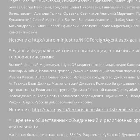
Гефтер Валентин Михайлович, Симонов Алексей Кириллович, Флиге Ирина 
Беляев Сергей Иванович, Голубева Елена Николаевна, Ганнушкина Светлана
Вячеславович, Арапова Галина Юрьевна, Свечников Анатолий Мариевич, П
Лукашевский Сергей Маркович, Бахмин Вячеслав Иванович, Шабад Анатоли
Александрович, Вицин Сергей Ефимович, Золотухин Борис Андреевич, Леви
Константинович
Источник:
http://unro.minjust.ru/NKOForeignAgent.aspx
данн
* Единый федеральный список организаций, в том числе и
террористическими:
Высший военный Маджлисуль Шура Объединенных сил моджахедов Кавказа, Ко
Лашкар-И-Тайба, Исламская группа, Движение Талибан, Исламская партия Т
Имарат Кавказ, АБТО, Правый сектор, Исламское государство, Джабха аль-
Ат-Тавхида Валь-Джихад, Чистопольский Джамаат, Рохнамо ба суи давлати и
Артподготовка, Религиозная группа “Джамаат “Красный пахарь”, Колумбайн
Челебиджихана, Азов, Партия исламского возрождения Таджикистана, Народ
России, Айдар, Русский добровольческий корпус
Источник:
http://nac.gov.ru/terroristicheskie-i-ekstremistskie-
* Перечень общественных объединений и религиозных орг
деятельности:
Национал-большевистская партия, ВЕК РА, Рада земли Кубанской Духовно