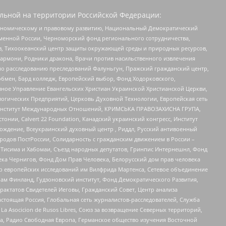
льной на территории Российской Федерации:
кономическому и правовому развитию, Национальный Демократический
менной России, Черноморский фонд регионального сотрудничества,
, Тихоокеанский центр защиты окружающей среды и природных ресурсов,
 Хармони, Родники дракона, Врачи против насильственного извлечения
по расследованию преследований Фалуньгун, Пражский гражданский центр,
бмен, Бард колледж, Европейский выбор, Фонд Ходорковского,
ное Управление Евангельских Христиан Украинской Христианской Церкви,
огических Предприятий, Церковь Духовной Технологии, Европейская сеть
ий Институт Международных Отношений, КРИМСЬКА ПРАВОЗАХИСНА ГРУПА,
стонии, Calvert 22 Foundation, Канадский украинский конгресс, Институт
ждение, Всеукраинский духовный центр , Риддл, Русский антивоенный
ародов ПостРоссии, Солидарность с гражданским движением в России –
в Тисима и Хабомаи, Съезд народных депутатов, Гринпис Интернешнл, Фонд
ека Чернигов, Фонд Дом Прав Человека, Белорусский дом прав человека
нтр европейских исследований им Вилфрида Мартенса, Сетевое объединение
Чам Финланд, Гудзоновский институт, Фонд Демократического Развития,
актатов Свидетелей Иеговы, Гражданский Совет, Центр анализа
астоящая Россия, Глобальная сеть журналистов-расследователей, Служба
a Asocicion de Rusos Libres, Союз за возвращение Северных территорий,
еста, Радио Свободная Европа, Германское общество изучения Восточной