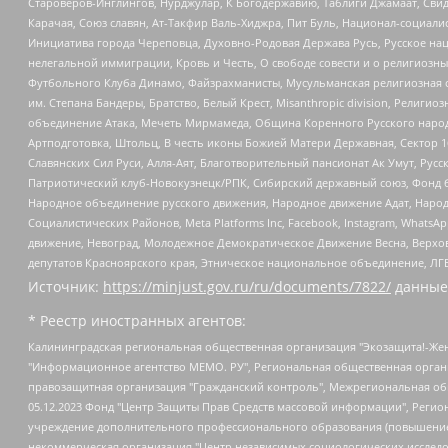
Староверов-Инглингов, Нурджулар, К Богодержавию, Таблиги Джамаат, Сви
Карачая, Союз славян, Ат-Такфир Валь-Хиджра, Пит Буль, Национал-социал
Инициатива города Череповца, Духовно-Родовая Держава Русь, Русское н
нелегальной иммиграции, Кровь и Честь, О свободе совести и о религиоз
Футбольного Клуба Динамо, Файзрахманисты, Мусульманская религиозная о
им. Степана Бандеры, Братство, Белый Крест, Misanthropic division, Рели
объединение Атака, Мечеть Мирмамеда, Община Коренного Русского народа
Артподготовка, Штольц, В честь иконы Божией Матери Державная, Сектор 1
Славянских Сил Руси, Алля-Аят, Благотворительный пансионат Ак Умут, Русск
Патриотический клуб-Новокузнецк/РПК, Сибирский державный союз, Фонд б
Народное объединение русского движения, Народное движение Адат, Народ
Социалистических Районов, Meta Platforms Inc, Facebook, Instagram, Wha
движение, Невоград, Молодежное Демократическое Движение Весна, Верхов
депутатов Красноярского края, Этническое национальное объединение, ЛГ
Источник:
https://minjust.gov.ru/ru/documents/7822/
данные
* Реестр иностранных агентов:
Калининградская региональная общественная организация "Экозащита!-Женсовет", Фонд содействия защите прав и свобод граждан "Общественный вердикт", Фонд "Институт Развития Свободы Информации", Частное учреждение "Информационное агентство МЕМО. РУ", Региональная общественная организация "Общественная комиссия по сохранению наследия академика Сахарова", Фонд поддержки свободы прессы, Санкт-Петербургская общественная правозащитная организация "Гражданский контроль", Межрегиональная общественная организация "Информационно-просветительский центр "Мемориал", Региональный Фонд "Центр Защиты Прав Средств Массовой Информации", с 05.12.2023 Фонд "Центр Защиты Прав Средств массовой информации", Региональная общественная благотворительная организация помощи беженцам и мигрантам "Гражданское содействие", Негосударственное образовательное учреждение дополнительного профессионального образования (повышение квалификации) специалистов "АКАДЕМИЯ ПО ПРАВАМ ЧЕЛОВЕКА", Свердловская региональная общественная организация "Сутяжник", Автономная некоммерческая организация "Центр независимых социологических исследований", Союз общественных объединений "Российский исследовательский центр по правам человека", Региональное общественное учреждение научно-информационный центр "МЕМОРИАЛ", Некоммерческая организация "Фонд защиты гласности", Автономная некоммерческая организация "Институт прав человека", Городская общественная организация "Екатеринбургское общество "МЕМОРИАЛ", Городская общественная организация "Рязанское историко-просветительское и правозащитное общество "Мемориал" (Рязанский Мемориал), Челябинский региональный орган общественной самодеятельности – женское общественное объединение "Женщины Евразии", Челябинский региональный орган общественной самодеятельности "Уральская правозащитная группа", Фонд содействия защите здоровья и социальной справедливости имени Андрея Рылькова, Автономная Некоммерческая Организация "Аналитический Центр Юрия Левады", Автономная некоммерческая организация социальной поддержки населения "Проект Апрель", Региональная общественная организация помощи женщинам и детям, находящимся в кризисной ситуации "Информационно-методический центр "Анна", Фонд содействия развитию массовых коммуникаций и правовому просвещению "Так-так-Так", Фонд содействия устойчивому развитию "Серебряная тайга", Свердловский региональный общественный фонд социальных проектов "Новое время", "Idel.Реалии", Кавказ.Реалии, Крым.Реалии, Телеканал Настоящее Время, Татаро-башкирская служба Радио Свобода (Azatliq Radiosi), Радио Свободная Европа/Радио Свобода (PCE/PC), "Сибирь.Реалии", "Фактограф", Благотворительный фонд помощи осужденным и их семьям, Автономная некоммерческая организация "Институт глобализации и социальных движений", Фонд "В защиту прав заключенных", Частное учреждение "Центр поддержки и содействия развитию средств массовой информации", Пензенский региональный общественный благотворительный фонд "Гражданский союз", "Север.Реалии", Некоммерческая организация Фонд "Правовая инициатива", Общество с ограниченной ответственностью "Радио Свободная Европа/Радио Свобода", Чешское информационное агентство "MEDIUM-ORIENT", Красноярская региональная общественная организация "Мы против СПИДа", Камалягин Денис Николаевич, Маркелов Сергей Евгеньевич, Пономарев Лев Александрович, Савицкая Людмила Алексеевна, Автоно