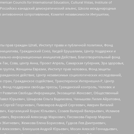
ouncils for International Education, Cultural Vistas, Institute of
, Российско-канадский демократический альянс, Школа международных
е антивоенное сопротивление, Комитет независимости Ингушетии,
ты прав граждан Штаб, Институт права и публичной политики, Фонд
инициатива, Гражданский Союз, Хасдей Ерушалаим, Центр поддержки и
социально-информационных инициатив Действие, Благотворительный фонд
Так, Сова, центр Анна, Проект Апрель, Самарская губерния, Эра здоровья,
я группа, Женщины Евразии, Институт прав человека, Фонд защиты
Гражданское действие, Центр независимых социологических исследований,
стран, Гражданское содействие, Трансперенси Интернешнл-Р, Центр
н, Фонд поддержки свободы прессы, Гражданский контроль, Человек и
тут Развития Свободы Информации, Экозащита!-Женсовет, Общественный
й Павел Юрьевич, Шнырова Ольга Вадимовна, Чанышева Лилия Айратовна,
ин Сергей Георгиевич, Пивоваров Андрей Сергеевич, Аверин Виталий
вич, Каргалицкий Борис Юльевич, Созаев Валерий Валерьевич, Исламов
льевич, Верховский Александр Маркович, Пислакова-Паркер Марина
н Збигневич, Жемкова Елена Борисовна, Гудков Лев Дмитриевич,
й Алексеевич, Блинушов Андрей Юрьевич, Мосин Алексей Геннадьевич,