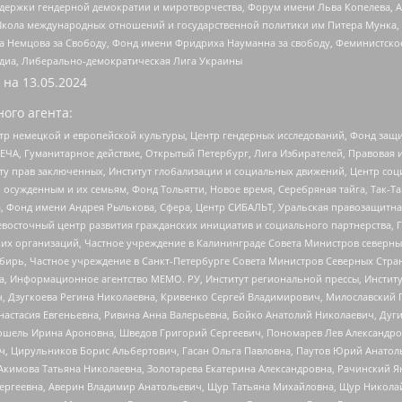
и гендерной демократии и миротворчества, Форум имени Льва Копелева, American C
г, Школа международных отношений и государственной политики им Питера Мунка
 Немцова за Свободу, Фонд имени Фридриха Науманна за свободу, Феминистско
медиа, Либерально-демократическая Лига Украины
 на
13.05.2024
ого агента:
р немецкой и европейской культуры, Центр гендерных исследований, Фонд защи
ЧА, Гуманитарное действие, Открытый Петербург, Лига Избирателей, Правовая 
иту прав заключенных, Институт глобализации и социальных движений, Центр 
ужденным и их семьям, Фонд Тольятти, Новое время, Серебряная тайга, Так-Так-
, Фонд имени Андрея Рылькова, Сфера, Центр СИБАЛЬТ, Уральская правозащитна
невосточный центр развития гражданских инициатив и социального партнерства, 
 организаций, Частное учреждение в Калининграде Совета Министров северных 
бирь, Частное учреждение в Санкт-Петербурге Совета Министров Северных Стра
а, Информационное агентство МЕМО. РУ, Институт региональной прессы, Инсти
ч, Дзугкоева Регина Николаевна, Кривенко Сергей Владимирович, Милославски
настасия Евгеньевна, Ривина Анна Валерьевна, Бойко Анатолий Николаевич, Дуг
ошель Ирина Ароновна, Шведов Григорий Сергеевич, Пономарев Лев Александро
ч, Цирульников Борис Альбертович, Гасан Ольга Павловна, Паутов Юрий Анато
Акимова Татьяна Николаевна, Золотарева Екатерина Александровна, Рачинский Я
Сергеевна, Аверин Владимир Анатольевич, Щур Татьяна Михайловна, Щур Никола