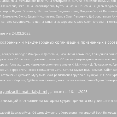
Анатольевна, Мельникова Валентина Дмитриевна, Вититинова Елена Владимировн
 Алексеевна, Закс Елена Владимировна, Буртина Елена Юрьевна, Гендель Людмил
рохоров Вадим Юрьевич, Шахова Елена Владимировна, Подузов Сергей Васильеви
й Ефимович, Сухих Дарья Николаевна, Орлов Олег Петрович, Добровольская Анн
нсон Лев Семенович, Локшина Татьяна Иосифовна, Орлов Олег Петрович, Поляк
ые на
24.03.2022
ностранных и международных организаций, признанных в соотв
нгресс народов Ичкерии и Дагестана, База, Асбат аль-Ансар, Священная война,
уркестана, Общество социальных реформ, Общество возрождения исламского насл
Нусра ли-Ахль аш-Шам, Народное ополчение имени К. Минина и Д. Пожарского, Ад
сломи, Террористическое сообщество Сеть, Катиба Таухид валь-Джихад, Хайят Тах
, Хатлонский джамаат, Мусульманская религиозная группа п. Кушкуль г. Оренбу
ная самооборона, Дуббайский джамаат, московская ячейка, Батал-Хаджи Белхор
organizacii-i-materialy.html
данные на
16.11.2023
анизаций в отношении которых судом принято вступившее в з
 Родовой Державы Русь, Община Духовного Управления Асгардской Веси Беловод