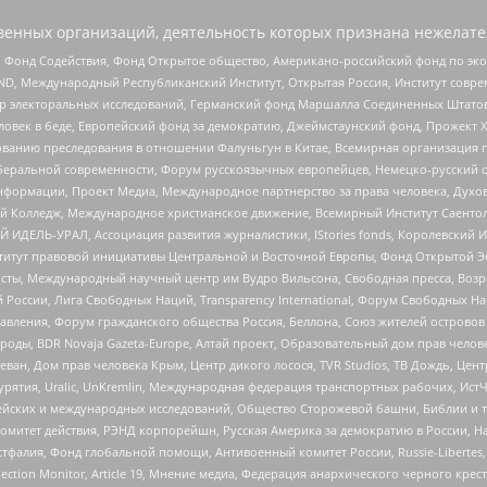
енных организаций, деятельность которых признана нежелате
 Фонд Содействия, Фонд Открытое общество, Американо-российский фонд по э
 Международный Республиканский Институт, Открытая Россия, Институт совре
р электоральных исследований, Германский фонд Маршалла Соединенных Штатов
еловек в беде, Европейский фонд за демократию, Джеймстаунский фонд, Прожект
дованию преследования в отношении Фалуньгун в Китае, Всемирная организация 
беральной современности, Форум русскоязычных европейцев, Немецко-русский о
формации, Проект Медиа, Международное партнерство за права человека, Духов
 Колледж, Международное христианское движение, Всемирный Институт Саентол
 ИДЕЛЬ-УРАЛ, Ассоциация развития журналистики, IStories fonds, Королевск
r, Институт правовой инициативы Центральной и Восточной Европы, Фонд Открытой Э
ты, Международный научный центр им Вудро Вильсона, Свободная пресса, Возро
России, Лига Свободных Наций, Transparеncy International, Форум Свободных Н
правления, Форум гражданского общества Россия, Беллона, Союз жителей острово
роды, BDR Novaja Gazeta-Europe, Алтай проект, Образовательный дом прав челов
еван, Дом прав человека Крым, Центр дикого лосося, TVR Studios, ТВ Дождь, Це
урятия, Uralic, UnKremlin, Международная федерация транспортных рабочих, Ист
ейских и международных исследований, Общество Сторожевой башни, Библии и тр
омитет действия, РЭНД корпорейшн, Русская Америка за демократию в России, Н
фалия, Фонд глобальной помощи, Антивоенный комитет России, Russie-Libertes, L
lection Monitor, Article 19, Мнение медиа, Федерация анархического черного кр