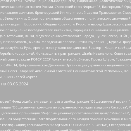
детели Иеговы, Русское национальное единство, Национал-социалистическое об
истическая рабочая партия России, Славянский союз, Формат-18, Благородный Ор
ациональное единство, Древнерусской Инглистической церкви Православных Ста
ных объединениях, Омская организация общественного политического движения Р
рганизация п. Боровский, Община Коренного Русского народа Щелковского район
гиозное объединение последователей инглиизма, Народная Социальная Инициатива,
 г. Астрахани, ВОЛЯ, Меджлис крымскотатарского народа, Рубеж Севера, ТОЙС, 
6, Независимость, Фирма, Молодежная правозащитная группа МПГ, Курсом Правд
ая республика Русь, Арестантское уголовное единство, Башкорт, Нация и свобода,
орьбы с коррупцией, Фонд защиты прав граждан, Штабы Навального, Совет гражд
ный совет граждан РСФСР СССР Архангельской области, Проект Штурм, Граждане 
tsApp, СИЧ-С14, Добровольческое Движение Организации украинских националисто
ный Совет Татарской Автономной Советской Социалистической Республики, Кон
БТ, Я.МЫ Сергей Фургал
 на
03.05.2024
мная некоммерческая организация "Центр по работе с проблемой насилия "НАСИЛИЮ.НЕТ", Межрегиональный профессиональный союз работников здравоохранения "Альянс врачей", Юридическое лицо, зарегистрированное в Латвийской Республике, SIA "Medusa Project" (регистрационный номер 40103797863, дата регистрации 10.06.2014), Некоммерческая организация "Фонд по борьбе с коррупцией", Автономная некоммерческая организация "Институт права и публичной политики", Баданин Роман Сергеевич, Гликин Максим Александрович, Железнова Мария Михайловна, Лукьянова Юлия Сергеевна, Маетная Елизавета Витальевна, Маняхин Петр Борисович, Чуракова Ольга Владимировна, Ярош Юлия Петровна, Юридическое лицо "The Insider SIA", зарегистрированное в Риге, Латвийская Республика (дата регистрации 26.06.2015), являющееся администратором доменного имени интернет-издания "The Insider SIA", https://theins.ru, Постернак Алексей Евгеньевич, Рубин Михаил Аркадьевич, Анин Роман Александрович, Юридическое лицо Istories fonds, зарегистрированное в Латвийской Республике (регистрационный номер 50008295751, дата регистрации 24.02.2020), Великовский Дмитрий Александрович, Долинина Ирина Николаевна, Мароховская Алеся Алексеевна, Шлейнов Роман Юрьевич, Шмагун Олеся Валентиновна, Общество с ограниченной ответственностью "Альтаир 2021", Общество с ограниченной ответственностью "Вега 2021", Общество с ограниченной ответственностью "Главный редактор 2021", Общество с ограниченной ответственностью "Ромашки монолит", Важенков Артем Валерьевич, Ивановская областная общественная организация "Центр гендерных исследований", Гурман Юрий Альбертович, Медиапроект "ОВД-Инфо", Егоров Владимир Владимирович, Жилинский Владимир Александрович, Общество с ограниченной ответственностью "ЗП", Иванова София Юрьевна, Карезина Инна Павловна, Кильтау Екатерина Викторовна, Петров Алексей Викторович, Пискунов Сергей Евгеньевич, Смирнов Сергей Сергеевич, Тихонов Михаил Сергеевич, Общество с ограниченной ответственностью "ЖУРНАЛИСТ-ИНОСТРАННЫЙ АГЕНТ", Арапова Галина Юрьевна, Вольтская Татьяна Анатольевна, Американская компания "Mason G.E.S. Anonymous Foundation" (США), являющаяся владельцем интернет-издания https://mnews.world/, Компания "Stichting Bellingcat", зарегистрированная в Нидерландах (дата регистрации 11.07.2018), Захаров Андрей Вячеславович, Клепиковская Екатерина Дмитриевна, Общество с ограниченной ответственностью "МЕМО", Перл Роман Александрович, Симонов Евгений Алексеевич, Соловьева Елена Анатольевна, Сотников Даниил Владимирович, Сурначева Елизавета Дмитриевна, Автономная некоммерческая организация по защите прав человека и информированию населения "Якутия – Наше Мнение", Общество с ограниченной ответственностью "Москоу диджитал медиа", с 26.01.2023 Общество с ограниченной ответственностью "Чайка Белые сады", Ветошкина Валерия Валерьевна, Заговора Максим Александрович, Межрегиональное общественное движение "Российская ЛГБТ - сеть", Оленичев Максим Владимирович, Павлов Иван Юрьевич, Скворцова Елена Сергеевна, Общество с ограниченной ответственностью "Как бы инагент", Кочетков Игорь Викторович, Общество с ограниченной ответственностью "Честные выборы", Еланчик Олег Александрович, Общество с ограниченной ответственностью "Нобелевский призыв", Гималова Регина Эмилевна, Григорьев Андрей Валерьевич, Григорьева Алина Александровна, Ассоциация по содействию защите прав призывников, альтернативнослужащих и военнослужащих "Правозащитная группа "Гражданин.Армия.Право", Хисамова Регина Фаритовна, Автономная некоммерческая организация по реализации социально-правовых программ "Лилит", Дальн