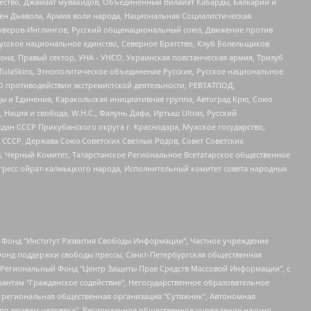
щество, Джамаат мувахидов, Объединенный Вилайат Кабарды, Балкарии и
ден Дьявола, Армия воли народа, Национальная Социалистическая
роверов-Инглингов, Русский общенациональный союз, Движение против
усское национальное единство, Северное Братство, Клуб Болельщиков
а, Правый сектор, УНА - УНСО, Украинская повстанческая армия, Тризуб
 TulaSkins, Этнополитическое объединение Русские, Русское национальное
О противодействии экстремистской деятельности, РЕВТАТПОД,
ы и Единения, Каракольская инициативная группа, Автоград Крю, Союз
 Нация и свобода, W.H.С., Фалунь Дафа, Иртыш Ultras, Русский
ан СССР Прикубанского округа г. Краснодара, Мужское государство,
СССР, Держава Союз Советских Светлых Родов, Совет Советских
в, Черный Комитет, Татарстанское Региональное Всетатарское общественное
гресс ойрат-калмыцкого народа, Исполнительный комитет совета народных
евосточное общественное движение "Маяк", Санкт-Петербургская ЛГБТ-инициативная группа "Выход", Инициативная группа ЛГБТ+ "Реверс", Алексеев Андрей Викторович, Бекбулатова Таисия Львовна, Беляев Иван Михайлович, Владыкина Елена Сергеевна, Гельман Марат Александрович, Никульшина Вероника Юрьевна, Толоконникова Надежда Андреевна, Шендерович Виктор Анатольевич, Общество с ограниченной ответственностью "Данное сообщение", Общество с ограниченной ответственностью Издательский дом "Новая глава", Айнбиндер Александра Александровна, Московский комьюнити-центр для ЛГБТ+инициатив, Благотворительный фонд развития филантропии, Deutsche Welle (Германия, Kurt-Schumacher-Strasse 3, 53113 Bonn), Борзунова Мария Михайловна, Воробьев Виктор Викторович, Голубева Анна Львовна, Константинова Алла Михайловна, Малкова Ирина Владимировна, Мурадов Мурад Абдулгалимович, Осетинская Елизавета Николаевна, Понасенков Евгений Николаевич, Ганапольский Матвей Юрьевич, Киселев Евгений Алексеевич, Борухович Ирина Григорьевна, Дремин Иван Тимофеевич, Дубровский Дмитрий Викторович, Красноярская региональная общественная организация поддержки и развития альтернативных образовательных технологий и межкультурных коммуникаций "ИНТЕРРА", Маяковская Екатерина Алексеевна, Фейгин Марк Захарович, Филимонов Андрей Викторович, Дзугкоева Регина Николаевна, Доброхотов Роман Александрович, Дудь Юрий Александрович, Елкин Сергей Владимирович, Кругликов Кирилл Игоревич, Сабунаева Мария Леонидовна, Семенов Алексей Владимирович, Шаинян Карен Багратович, Шульман Екатерина Михайловна, Асафьев Артур Валерьевич, Вахштайн Виктор Семенович, Венедиктов Алексей Алексеевич, Лушникова Екатерина Евгеньевна, Волков Леонид Михайлович, Невзоров Александр Глебович, Пархоменко Сергей Борисович, Сироткин Ярослав Николаевич, Кара-Мурза Владимир Владимирович, Баранова Наталья Владимировна, Гозман Леонид Яковлевич, Кагарлицкий Борис Юльевич, Климарев Михаил Валерьевич, Милов Владимир Станиславович, Автономная некоммерческая организация Краснодарский центр современного искусства "Типография", Моргенштерн Алишер Тагирович, Соболь Любовь Эдуардовна, Общество с ограниченной ответственностью "ЛИЗА НОРМ", Каспаров Гарри Кимович, Ходорковский Михаил Борисович, Общество с ограниченной ответственностью "Апрельские тезисы", Данилович Ирина Брониславовна, Кашин Олег Владимирович, Петров Николай Владимирович, Пивоваров Алексей Владимирович, Соколов Михаил Владимирович, Цветкова Юлия Владимировна, Чичваркин Евгений Александрович, Комитет против пыток/Команда против пыток, Общество с ограниченной ответственностью "Первый научный", Общество с ограниченной ответственностью "Вертолет и ко", Белоцерковская Вероника Борисовна, Кац Максим Евгеньевич, Лазарева Татьяна Юрьевна, Шаведдинов Руслан Табризович, Яшин Илья Валерьевич, Общество с ограниченной ответственностью "Иноагент ААВ", Алешковский Дмитрий Петрович, Альбац Евгения Марковна, Быков Дмитрий Львович, Галямина Юлия Евгеньевна, Лойко Сергей Леонидович, Мартынов Кирилл Константинович, Медведев Сергей Александрович, Крашенинников Федор Геннадиевич, Гордеева Катерина Вл