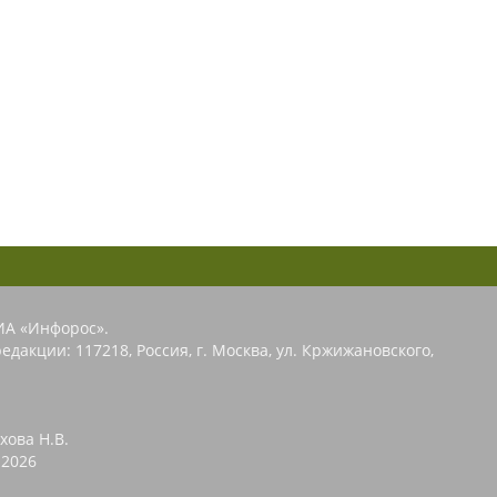
ИА «Инфорос».
едакции: 117218, Россия, г. Москва, ул. Кржижановского,
хова Н.В.
2026