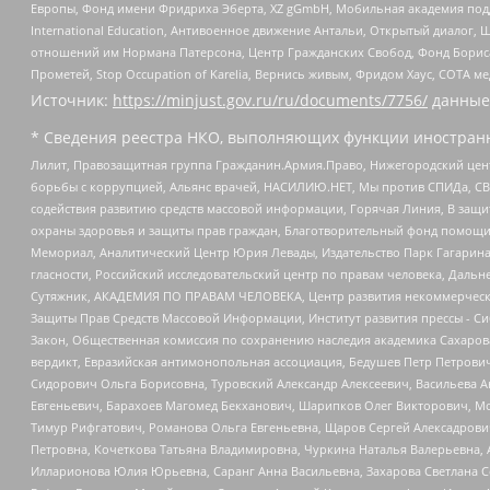
Европы, Фонд имени Фридриха Эберта, XZ gGmbH, Мобильная академия поддержк
International Education, Антивоенное движение Антальи, Открытый диало
отношений им Нормана Патерсона, Центр Гражданских Свобод, Фонд Бориса
Прометей, Stop Occupation of Karelia, Вернись живым, Фридом Хаус, СОТА 
Источник:
https://minjust.gov.ru/ru/documents/7756/
данные
* Сведения реестра НКО, выполняющих функции иностранн
Лилит, Правозащитная группа Гражданин.Армия.Право, Нижегородский цент
борьбы с коррупцией, Альянс врачей, НАСИЛИЮ.НЕТ, Мы против СПИДа, СВЕ
содействия развитию средств массовой информации, Горячая Линия, В защ
охраны здоровья и защиты прав граждан, Благотворительный фонд помощи ос
Мемориал, Аналитический Центр Юрия Левады, Издательство Парк Гагарина
гласности, Российский исследовательский центр по правам человека, Даль
Сутяжник, АКАДЕМИЯ ПО ПРАВАМ ЧЕЛОВЕКА, Центр развития некоммерческих
Защиты Прав Средств Массовой Информации, Институт развития прессы - Си
Закон, Общественная комиссия по сохранению наследия академика Сахаров
вердикт, Евразийская антимонопольная ассоциация, Бедушев Петр Петрови
Сидорович Ольга Борисовна, Туровский Александр Алексеевич, Васильева А
Евгеньевич, Барахоев Магомед Бекханович, Шарипков Олег Викторович, М
Тимур Рифгатович, Романова Ольга Евгеньевна, Щаров Сергей Алексадрови
Петровна, Кочеткова Татьяна Владимировна, Чуркина Наталья Валерьевна, 
Илларионова Юлия Юрьевна, Саранг Анна Васильевна, Захарова Светлана 