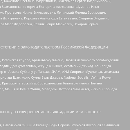
а, Баженова Светлана Куприяновна, Максимов Сергей Владимирович,
а Залмановна, Кокорина Екатерина Алексеевна, Шуманов Илья
ч, Протасова Ирина Вячеславовна, Литинский Леонид Борисович,
а Дмитриевна, Королева Александра Евгеньевна, Смирнов Владимир
ова Мара Федоровна, Резник Генри Маркович, Захаров Герман
етствии с законодательством Российской Федерации
 Исламская группа, Братья-мусульмане, Партия исламского освобождения,
едия, Дом двух святых, Джунд аш-Шам, Исламский джихад, Аль-Каида,
жр от Аллаха Субхану уа Тагьаля SHAM, АУМ Синрике, Муджахеды джамаата
рир аш-Шам, Ахлю Сунна Валь Джамаа, National Socialism/White Power,
рг, Крымско-татарский добровольческий батальон имени Номана
оев, Маньяки Культ Убийц, Молодёжь Которая Улыбается, Легион Свобода
аконную силу решение о ликвидации или запрете
ья, Славянская Община Капища Веды Перуна, Мужская Духовная Семинария